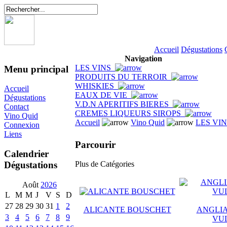
Accueil
Dégustations
Navigation
LES VINS
Menu principal
PRODUITS DU TERROIR
WHISKIES
Accueil
EAUX DE VIE
Dégustations
V.D.N APERITIFS BIERES
Contact
CREMES LIQUEURS SIROPS
Vino Quid
Accueil
Vino Quid
LES VI
Connexion
Liens
Parcourir
Calendrier
Dégustations
Plus de Catégories
Août
2026
L
M
M
J
V
S
D
27
28
29
30
31
1
2
ALICANTE BOUSCHET
ANGLIA
3
4
5
6
7
8
9
VU