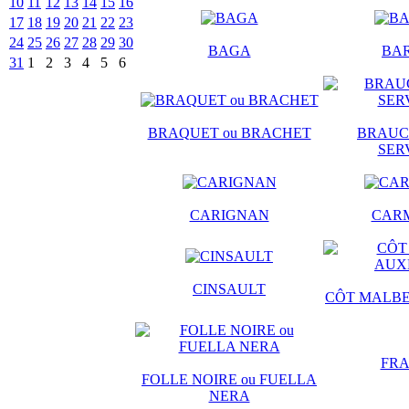
10
11
12
13
14
15
16
17
18
19
20
21
22
23
24
25
26
27
28
29
30
BAGA
BA
31
1
2
3
4
5
6
BRAQUET ou BRACHET
BRAUCO
SER
CARIGNAN
CAR
CINSAULT
CÔT MALBE
FRA
FOLLE NOIRE ou FUELLA
NERA