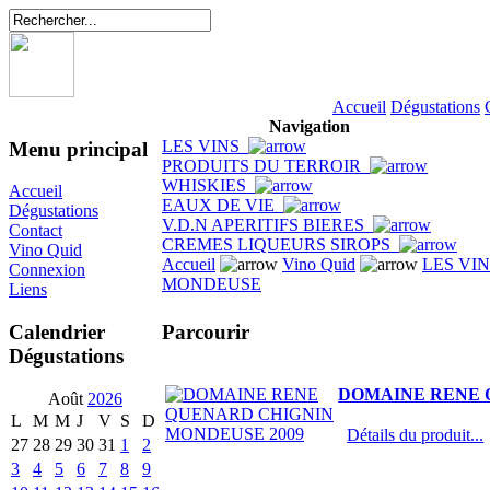
Accueil
Dégustations
Navigation
LES VINS
Menu principal
PRODUITS DU TERROIR
WHISKIES
Accueil
EAUX DE VIE
Dégustations
V.D.N APERITIFS BIERES
Contact
CREMES LIQUEURS SIROPS
Vino Quid
Accueil
Vino Quid
LES VI
Connexion
MONDEUSE
Liens
Parcourir
Calendrier
Dégustations
DOMAINE RENE 
Août
2026
L
M
M
J
V
S
D
Détails du produit...
27
28
29
30
31
1
2
3
4
5
6
7
8
9