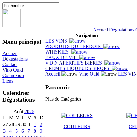
Accueil
Dégustations
Navigation
LES VINS
Menu principal
PRODUITS DU TERROIR
WHISKIES
Accueil
EAUX DE VIE
Dégustations
V.D.N APERITIFS BIERES
Contact
CREMES LIQUEURS SIROPS
Vino Quid
Accueil
Vino Quid
LES VI
Connexion
Liens
Parcourir
Calendrier
Dégustations
Plus de Catégories
Août
2026
L
M
M
J
V
S
D
27
28
29
30
31
1
2
COULEURS
CE
3
4
5
6
7
8
9