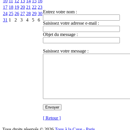
10
11
12
13
14
15
16
17
18
19
20
21
22
23
Entrez votre nom :
24
25
26
27
28
29
30
31
1
2
3
4
5
6
Saisissez votre adresse e-mail :
Objet du message :
Saisissez votre message :
[ Retour ]
Tous droits réservés © 2026
Tous à la Cave - Paris