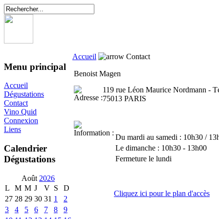
Accueil
Contact
Menu principal
Benoist Magen
Accueil
119 rue Léon Maurice Nordmann - Té
Dégustations
75013 PARIS
Contact
Vino Quid
Connexion
Liens
Du mardi au samedi : 10h30 / 13
Calendrier
Le dimanche : 10h30 - 13h00
Dégustations
Fermeture le lundi
Août
2026
L
M
M
J
V
S
D
Cliquez ici pour le plan d'accès
27
28
29
30
31
1
2
3
4
5
6
7
8
9