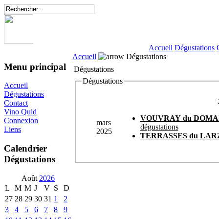
Accueil
Dégustations
Accueil
Dégustations
Menu principal
Dégustations
Dégustations
Accueil
Dégustations
Contact
Vino Quid
VOUVRAY du DOMA
Connexion
mars
dégustations
Liens
2025
TERRASSES du LA
Calendrier
Dégustations
Août
2026
L
M
M
J
V
S
D
27
28
29
30
31
1
2
3
4
5
6
7
8
9