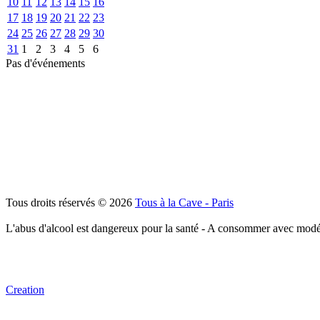
10
11
12
13
14
15
16
17
18
19
20
21
22
23
24
25
26
27
28
29
30
31
1
2
3
4
5
6
Pas d'événements
Tous droits réservés © 2026
Tous à la Cave - Paris
L'abus d'alcool est dangereux pour la santé - A consommer avec modé
Creation