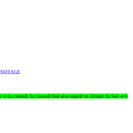
INOTAGE
 et du cinsault. Le cinsault était alors appelé en Afrique du Sud -et à