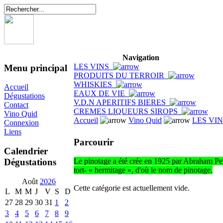
Navigation
LES VINS
Menu principal
PRODUITS DU TERROIR
WHISKIES
Accueil
EAUX DE VIE
Dégustations
V.D.N APERITIFS BIERES
Contact
CREMES LIQUEURS SIROPS
Vino Quid
Accueil
Vino Quid
LES VI
Connexion
Liens
Parcourir
Calendrier
Dégustations
Le pinotage a été crée en 1925 par Abraham Perold
tort- « hermitage », d'où le nom de pinotage.
Août
2026
Cette catégorie est actuellement vide.
L
M
M
J
V
S
D
27
28
29
30
31
1
2
3
4
5
6
7
8
9