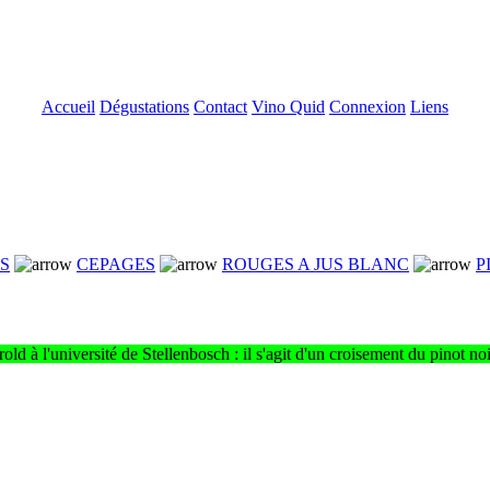
Accueil
Dégustations
Contact
Vino Quid
Connexion
Liens
NS
CEPAGES
ROUGES A JUS BLANC
P
 à l'université de Stellenbosch : il s'agit d'un croisement du pinot noir