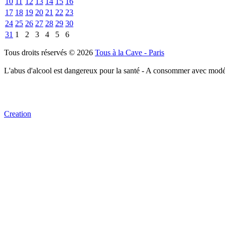
10
11
12
13
14
15
16
17
18
19
20
21
22
23
24
25
26
27
28
29
30
31
1
2
3
4
5
6
Tous droits réservés © 2026
Tous à la Cave - Paris
L'abus d'alcool est dangereux pour la santé - A consommer avec modé
Creation