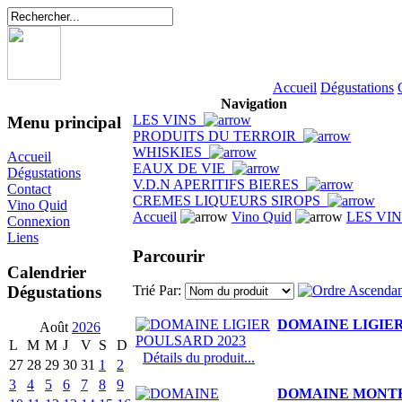
Accueil
Dégustations
Navigation
LES VINS
Menu principal
PRODUITS DU TERROIR
WHISKIES
Accueil
EAUX DE VIE
Dégustations
V.D.N APERITIFS BIERES
Contact
CREMES LIQUEURS SIROPS
Vino Quid
Accueil
Vino Quid
LES VI
Connexion
Liens
Parcourir
Calendrier
Dégustations
Trié Par:
DOMAINE LIGIER
Août
2026
L
M
M
J
V
S
D
Détails du produit...
27
28
29
30
31
1
2
3
4
5
6
7
8
9
DOMAINE MONTB