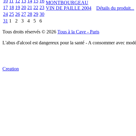
10
11
12
13
14
15
16
17
18
19
20
21
22
23
Détails du produit...
24
25
26
27
28
29
30
31
1
2
3
4
5
6
Tous droits réservés © 2026
Tous à la Cave - Paris
L'abus d'alcool est dangereux pour la santé - A consommer avec modé
Creation