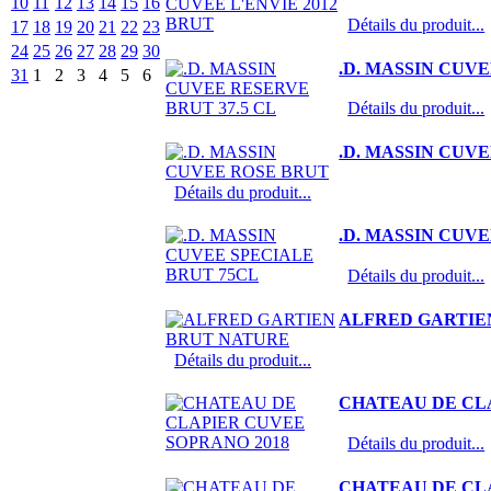
10
11
12
13
14
15
16
Détails du produit...
17
18
19
20
21
22
23
24
25
26
27
28
29
30
.D. MASSIN CUVE
31
1
2
3
4
5
6
Détails du produit...
.D. MASSIN CUV
Détails du produit...
.D. MASSIN CUV
Détails du produit...
ALFRED GARTIE
Détails du produit...
CHATEAU DE CL
Détails du produit...
CHATEAU DE CL