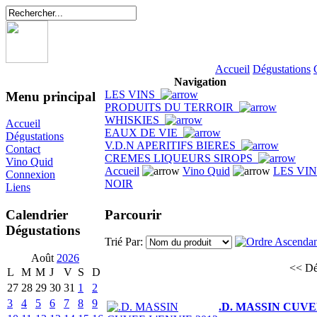
Accueil
Dégustations
Navigation
LES VINS
Menu principal
PRODUITS DU TERROIR
WHISKIES
Accueil
EAUX DE VIE
Dégustations
V.D.N APERITIFS BIERES
Contact
CREMES LIQUEURS SIROPS
Vino Quid
Accueil
Vino Quid
LES VI
Connexion
NOIR
Liens
Parcourir
Calendrier
Dégustations
Trié Par:
Août
2026
<< Dé
L
M
M
J
V
S
D
27
28
29
30
31
1
2
3
4
5
6
7
8
9
.D. MASSIN CUVE