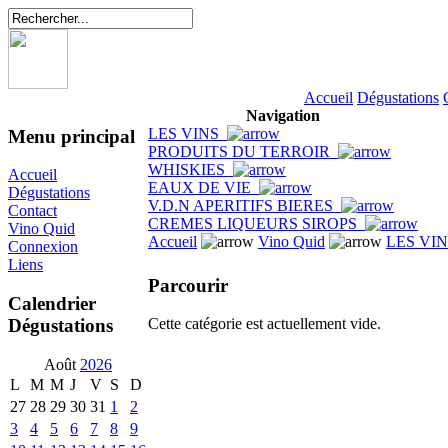
Accueil
Dégustations
Navigation
LES VINS
Menu principal
PRODUITS DU TERROIR
WHISKIES
Accueil
EAUX DE VIE
Dégustations
V.D.N APERITIFS BIERES
Contact
CREMES LIQUEURS SIROPS
Vino Quid
Accueil
Vino Quid
LES VI
Connexion
Liens
Parcourir
Calendrier
Dégustations
Cette catégorie est actuellement vide.
Août
2026
L
M
M
J
V
S
D
27
28
29
30
31
1
2
3
4
5
6
7
8
9