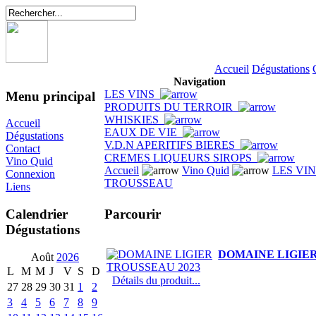
Accueil
Dégustations
Navigation
LES VINS
Menu principal
PRODUITS DU TERROIR
WHISKIES
Accueil
EAUX DE VIE
Dégustations
V.D.N APERITIFS BIERES
Contact
CREMES LIQUEURS SIROPS
Vino Quid
Accueil
Vino Quid
LES VI
Connexion
TROUSSEAU
Liens
Parcourir
Calendrier
Dégustations
DOMAINE LIGIER
Août
2026
L
M
M
J
V
S
D
Détails du produit...
27
28
29
30
31
1
2
3
4
5
6
7
8
9