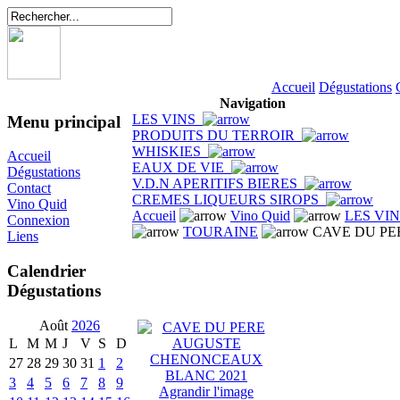
Accueil
Dégustations
Navigation
LES VINS
Menu principal
PRODUITS DU TERROIR
WHISKIES
Accueil
EAUX DE VIE
Dégustations
V.D.N APERITIFS BIERES
Contact
CREMES LIQUEURS SIROPS
Vino Quid
Accueil
Vino Quid
LES VI
Connexion
TOURAINE
CAVE DU PE
Liens
Calendrier
Dégustations
Août
2026
L
M
M
J
V
S
D
27
28
29
30
31
1
2
3
4
5
6
7
8
9
Agrandir l'image