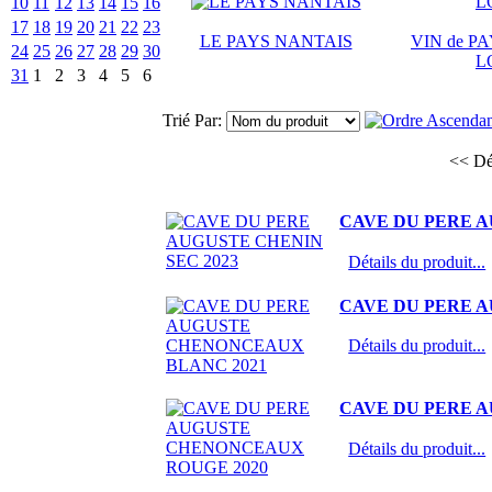
10
11
12
13
14
15
16
17
18
19
20
21
22
23
LE PAYS NANTAIS
VIN de PA
24
25
26
27
28
29
30
L
31
1
2
3
4
5
6
Trié Par:
<< Dé
CAVE DU PERE A
Détails du produit...
CAVE DU PERE 
Détails du produit...
CAVE DU PERE 
Détails du produit...