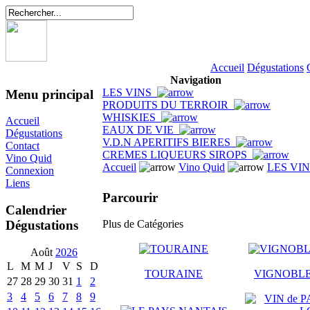
Accueil
Dégustations
Navigation
LES VINS
Menu principal
PRODUITS DU TERROIR
WHISKIES
Accueil
EAUX DE VIE
Dégustations
V.D.N APERITIFS BIERES
Contact
CREMES LIQUEURS SIROPS
Vino Quid
Accueil
Vino Quid
LES VI
Connexion
Liens
Parcourir
Calendrier
Dégustations
Plus de Catégories
Août
2026
L
M
M
J
V
S
D
TOURAINE
VIGNOBLE
27
28
29
30
31
1
2
3
4
5
6
7
8
9