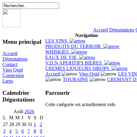
Accueil
Dégustations
Navigation
LES VINS
Menu principal
PRODUITS DU TERROIR
WHISKIES
Accueil
EAUX DE VIE
Dégustations
V.D.N APERITIFS BIERES
Contact
CREMES LIQUEURS SIROPS
Vino Quid
Accueil
Vino Quid
LES VI
Connexion
TOURAINE
CREMANT D
Liens
Parcourir
Calendrier
Dégustations
Cette catégorie est actuellement vide.
Août
2026
L
M
M
J
V
S
D
27
28
29
30
31
1
2
3
4
5
6
7
8
9