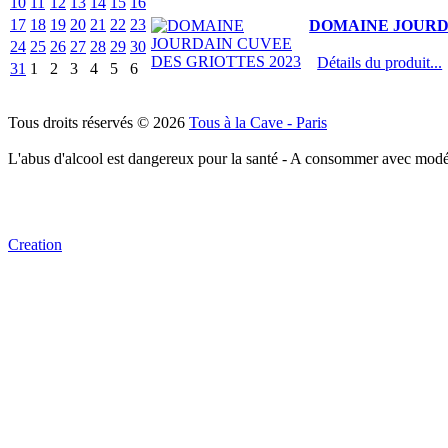
10
11
12
13
14
15
16
17
18
19
20
21
22
23
DOMAINE JOURDA
24
25
26
27
28
29
30
Détails du produit...
31
1
2
3
4
5
6
Tous droits réservés © 2026
Tous à la Cave - Paris
L'abus d'alcool est dangereux pour la santé - A consommer avec modé
Creation