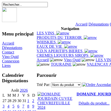
Accueil
Dégustations
Navigation
LES VINS
Menu principal
PRODUITS DU TERROIR
WHISKIES
Accueil
EAUX DE VIE
Dégustations
V.D.N APERITIFS BIERES
Contact
CREMES LIQUEURS SIROPS
Vino Quid
Accueil
Vino Quid
LES VI
Connexion
TOURAINE
VALENCAY 
Liens
Parcourir
Calendrier
Dégustations
Trié Par:
Août
2026
DOMAINE JOURD
L
M
M
J
V
S
D
27
28
29
30
31
1
2
Détails du produit...
3
4
5
6
7
8
9