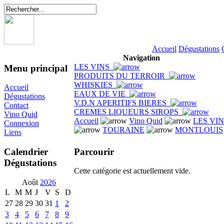
Accueil
Dégustations
Navigation
LES VINS
Menu principal
PRODUITS DU TERROIR
WHISKIES
Accueil
EAUX DE VIE
Dégustations
V.D.N APERITIFS BIERES
Contact
CREMES LIQUEURS SIROPS
Vino Quid
Accueil
Vino Quid
LES VI
Connexion
TOURAINE
MONTLOUIS
Liens
Parcourir
Calendrier
Dégustations
Cette catégorie est actuellement vide.
Août
2026
L
M
M
J
V
S
D
27
28
29
30
31
1
2
3
4
5
6
7
8
9