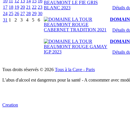
10
11
12
13
14
15
16
17
18
19
20
21
22
23
Détails du
24
25
26
27
28
29
30
DOMAIN
31
1
2
3
4
5
6
Détails du
DOMAIN
Détails du
Tous droits réservés © 2026
Tous à la Cave - Paris
L'abus d'alcool est dangereux pour la santé - A consommer avec modé
Creation