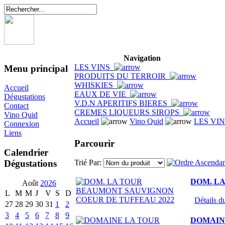
Navigation
LES VINS
Menu principal
PRODUITS DU TERROIR
WHISKIES
Accueil
EAUX DE VIE
Dégustations
V.D.N APERITIFS BIERES
Contact
CREMES LIQUEURS SIROPS
Vino Quid
Accueil
Vino Quid
LES VI
Connexion
Liens
Parcourir
Calendrier
Dégustations
Trié Par:
DOM. L
Août
2026
L
M
M
J
V
S
D
Détails du
27
28
29
30
31
1
2
3
4
5
6
7
8
9
DOMAINE