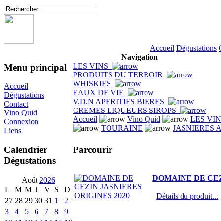
Accueil
Dégustations
Navigation
LES VINS
Menu principal
PRODUITS DU TERROIR
WHISKIES
Accueil
EAUX DE VIE
Dégustations
V.D.N APERITIFS BIERES
Contact
CREMES LIQUEURS SIROPS
Vino Quid
Accueil
Vino Quid
LES VI
Connexion
TOURAINE
JASNIERES 
Liens
Parcourir
Calendrier
Dégustations
DOMAINE DE CEZ
Août
2026
L
M
M
J
V
S
D
Détails du produit...
27
28
29
30
31
1
2
3
4
5
6
7
8
9