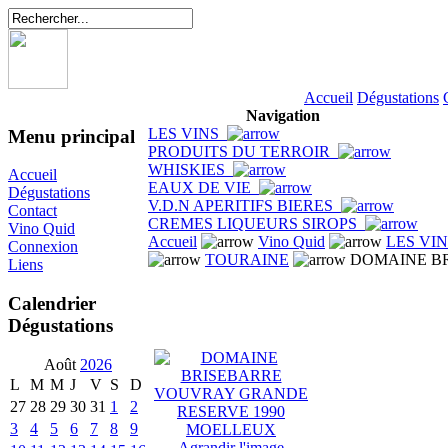
Accueil
Dégustations
Navigation
LES VINS
Menu principal
PRODUITS DU TERROIR
WHISKIES
Accueil
EAUX DE VIE
Dégustations
V.D.N APERITIFS BIERES
Contact
CREMES LIQUEURS SIROPS
Vino Quid
Accueil
Vino Quid
LES VI
Connexion
TOURAINE
DOMAINE BR
Liens
Calendrier
Dégustations
Août
2026
L
M
M
J
V
S
D
27
28
29
30
31
1
2
3
4
5
6
7
8
9
Agrandir l'image