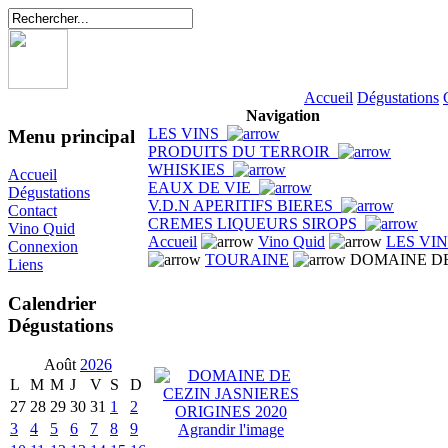
Accueil
Dégustations
Navigation
LES VINS
Menu principal
PRODUITS DU TERROIR
WHISKIES
Accueil
EAUX DE VIE
Dégustations
V.D.N APERITIFS BIERES
Contact
CREMES LIQUEURS SIROPS
Vino Quid
Accueil
Vino Quid
LES VI
Connexion
TOURAINE
DOMAINE DE 
Liens
Calendrier
Dégustations
Août
2026
L
M
M
J
V
S
D
27
28
29
30
31
1
2
3
4
5
6
7
8
9
Agrandir l'image