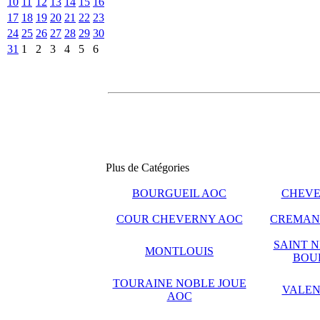
10
11
12
13
14
15
16
17
18
19
20
21
22
23
24
25
26
27
28
29
30
31
1
2
3
4
5
6
Plus de Catégories
BOURGUEIL AOC
CHEVE
COUR CHEVERNY AOC
CREMANT
SAINT N
MONTLOUIS
BOU
TOURAINE NOBLE JOUE
VALEN
AOC