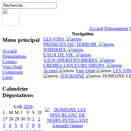
Accueil
Dégustations
Navigation
LES VINS
Menu principal
PRODUITS DU TERROIR
WHISKIES
Accueil
EAUX DE VIE
Dégustations
V.D.N APERITIFS BIERES
Contact
CREMES LIQUEURS SIROPS
Vino Quid
Accueil
Vino Quid
LES VI
Connexion
TOURAINE
DOMAINE LE
Liens
Calendrier
Dégustations
Août
2026
L
M
M
J
V
S
D
27
28
29
30
31
1
2
3
4
5
6
7
8
9
Agrandir l'image