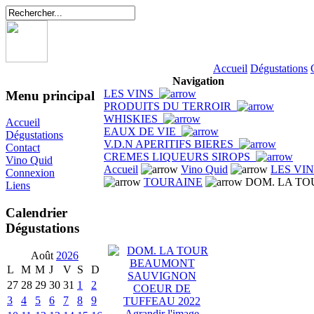
Accueil
Dégustations
Navigation
LES VINS
Menu principal
PRODUITS DU TERROIR
WHISKIES
Accueil
EAUX DE VIE
Dégustations
V.D.N APERITIFS BIERES
Contact
CREMES LIQUEURS SIROPS
Vino Quid
Accueil
Vino Quid
LES VI
Connexion
TOURAINE
DOM. LA TO
Liens
Calendrier
Dégustations
Août
2026
L
M
M
J
V
S
D
27
28
29
30
31
1
2
3
4
5
6
7
8
9
Agrandir l'image