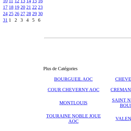
10
11
12
13
14
15
16
17
18
19
20
21
22
23
24
25
26
27
28
29
30
31
1
2
3
4
5
6
Plus de Catégories
BOURGUEIL AOC
CHEVE
COUR CHEVERNY AOC
CREMANT
SAINT N
MONTLOUIS
BOU
TOURAINE NOBLE JOUE
VALEN
AOC