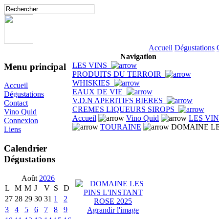
Accueil
Dégustations
Navigation
LES VINS
Menu principal
PRODUITS DU TERROIR
WHISKIES
Accueil
EAUX DE VIE
Dégustations
V.D.N APERITIFS BIERES
Contact
CREMES LIQUEURS SIROPS
Vino Quid
Accueil
Vino Quid
LES VI
Connexion
TOURAINE
DOMAINE LES
Liens
Calendrier
Dégustations
Août
2026
L
M
M
J
V
S
D
27
28
29
30
31
1
2
3
4
5
6
7
8
9
Agrandir l'image