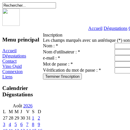
Accueil
Dégustations
Inscription
Menu principal
Les champs marqués avec un astérisque (*) sont
Nom : *
Accueil
Nom d'utilisateur : *
Dégustations
e-mail : *
Contact
Mot de passe : *
Vino Quid
Vérification du mot de passe : *
Connexion
Liens
Calendrier
Dégustations
Août
2026
L
M
M
J
V
S
D
27
28
29
30
31
1
2
3
4
5
6
7
8
9