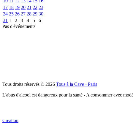
10
11
12
13
14
15
16
17
18
19
20
21
22
23
24
25
26
27
28
29
30
31
1
2
3
4
5
6
Pas d'événements
Tous droits réservés © 2026
Tous à la Cave - Paris
L'abus d'alcool est dangereux pour la santé - A consommer avec modé
Creation