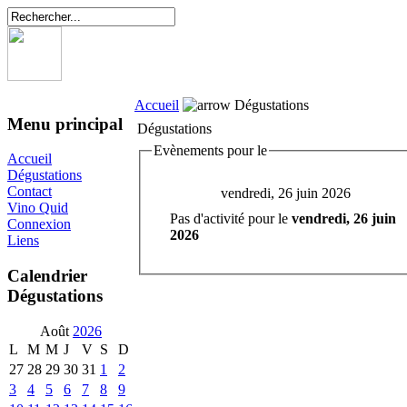
Accueil
Dégustations
Menu principal
Dégustations
Evènements pour le
Accueil
Dégustations
Contact
vendredi, 26 juin 2026
Vino Quid
Pas d'activité pour le
vendredi, 26 juin
Connexion
2026
Liens
Calendrier
Dégustations
Août
2026
L
M
M
J
V
S
D
27
28
29
30
31
1
2
3
4
5
6
7
8
9