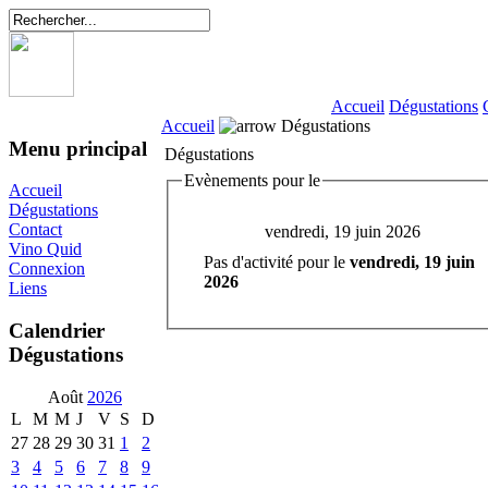
Accueil
Dégustations
Accueil
Dégustations
Menu principal
Dégustations
Evènements pour le
Accueil
Dégustations
Contact
vendredi, 19 juin 2026
Vino Quid
Pas d'activité pour le
vendredi, 19 juin
Connexion
2026
Liens
Calendrier
Dégustations
Août
2026
L
M
M
J
V
S
D
27
28
29
30
31
1
2
3
4
5
6
7
8
9