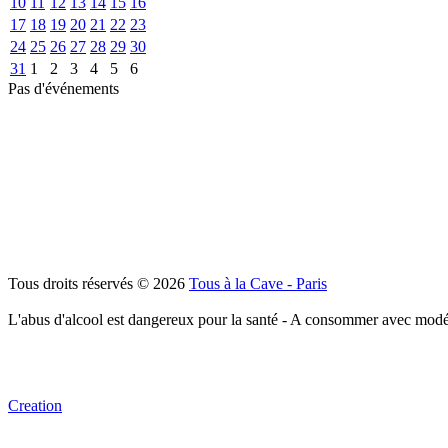
10
11
12
13
14
15
16
17
18
19
20
21
22
23
24
25
26
27
28
29
30
31
1
2
3
4
5
6
Pas d'événements
Tous droits réservés © 2026
Tous à la Cave - Paris
L'abus d'alcool est dangereux pour la santé - A consommer avec modé
Creation