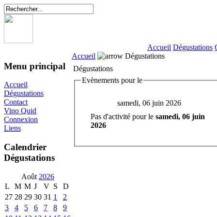
Accueil
Dégustations
Accueil
Dégustations
Menu principal
Dégustations
Evènements pour le
Accueil
Dégustations
Contact
samedi, 06 juin 2026
Vino Quid
Pas d'activité pour le
samedi, 06 juin
Connexion
2026
Liens
Calendrier
Dégustations
Août
2026
L
M
M
J
V
S
D
27
28
29
30
31
1
2
3
4
5
6
7
8
9