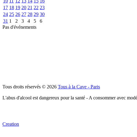
10
11
12
13
14
15
16
17
18
19
20
21
22
23
24
25
26
27
28
29
30
31
1
2
3
4
5
6
Pas d'événements
Tous droits réservés © 2026
Tous à la Cave - Paris
L'abus d'alcool est dangereux pour la santé - A consommer avec modé
Creation