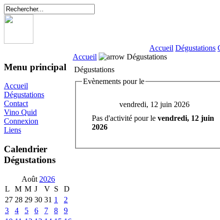
Accueil
Dégustations
Accueil
Dégustations
Menu principal
Dégustations
Evènements pour le
Accueil
Dégustations
Contact
vendredi, 12 juin 2026
Vino Quid
Pas d'activité pour le
vendredi, 12 juin
Connexion
2026
Liens
Calendrier
Dégustations
Août
2026
L
M
M
J
V
S
D
27
28
29
30
31
1
2
3
4
5
6
7
8
9