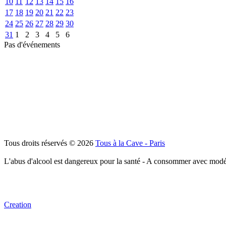
10
11
12
13
14
15
16
17
18
19
20
21
22
23
24
25
26
27
28
29
30
31
1
2
3
4
5
6
Pas d'événements
Tous droits réservés © 2026
Tous à la Cave - Paris
L'abus d'alcool est dangereux pour la santé - A consommer avec modé
Creation