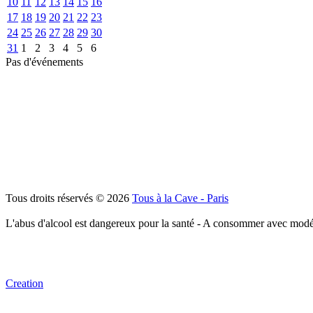
10
11
12
13
14
15
16
17
18
19
20
21
22
23
24
25
26
27
28
29
30
31
1
2
3
4
5
6
Pas d'événements
Tous droits réservés © 2026
Tous à la Cave - Paris
L'abus d'alcool est dangereux pour la santé - A consommer avec modé
Creation