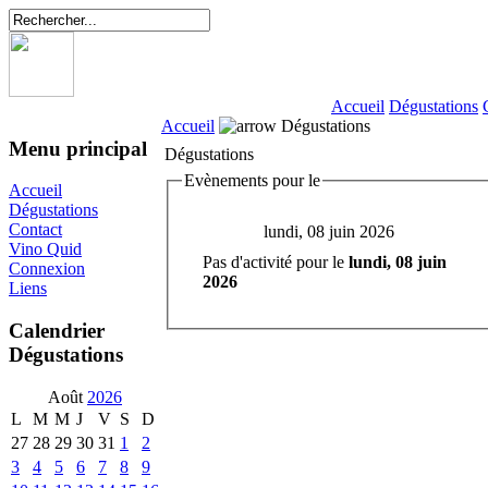
Accueil
Dégustations
Accueil
Dégustations
Menu principal
Dégustations
Evènements pour le
Accueil
Dégustations
Contact
lundi, 08 juin 2026
Vino Quid
Pas d'activité pour le
lundi, 08 juin
Connexion
2026
Liens
Calendrier
Dégustations
Août
2026
L
M
M
J
V
S
D
27
28
29
30
31
1
2
3
4
5
6
7
8
9