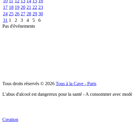
10
11
12
13
14
15
16
17
18
19
20
21
22
23
24
25
26
27
28
29
30
31
1
2
3
4
5
6
Pas d'événements
Tous droits réservés © 2026
Tous à la Cave - Paris
L'abus d'alcool est dangereux pour la santé - A consommer avec modé
Creation