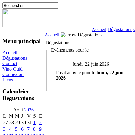
Accueil
Dégustations
Accueil
Dégustations
Menu principal
Dégustations
Evènements pour le
Accueil
Dégustations
Contact
lundi, 22 juin 2026
Vino Quid
Pas d'activité pour le
lundi, 22 juin
Connexion
2026
Liens
Calendrier
Dégustations
Août
2026
L
M
M
J
V
S
D
27
28
29
30
31
1
2
3
4
5
6
7
8
9