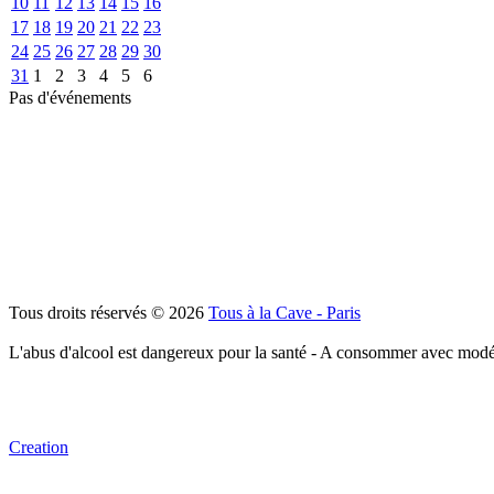
10
11
12
13
14
15
16
17
18
19
20
21
22
23
24
25
26
27
28
29
30
31
1
2
3
4
5
6
Pas d'événements
Tous droits réservés © 2026
Tous à la Cave - Paris
L'abus d'alcool est dangereux pour la santé - A consommer avec modé
Creation