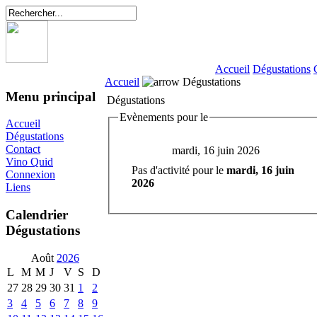
Accueil
Dégustations
Accueil
Dégustations
Menu principal
Dégustations
Evènements pour le
Accueil
Dégustations
Contact
mardi, 16 juin 2026
Vino Quid
Pas d'activité pour le
mardi, 16 juin
Connexion
2026
Liens
Calendrier
Dégustations
Août
2026
L
M
M
J
V
S
D
27
28
29
30
31
1
2
3
4
5
6
7
8
9