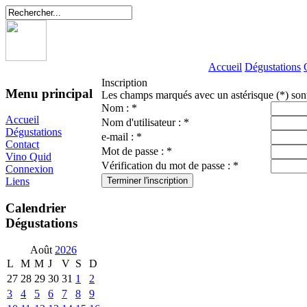
Accueil
Dégustations
Inscription
Menu principal
Les champs marqués avec un astérisque (*) sont
Nom : *
Accueil
Nom d'utilisateur : *
Dégustations
e-mail : *
Contact
Mot de passe : *
Vino Quid
Vérification du mot de passe : *
Connexion
Liens
Calendrier
Dégustations
Août
2026
L
M
M
J
V
S
D
27
28
29
30
31
1
2
3
4
5
6
7
8
9