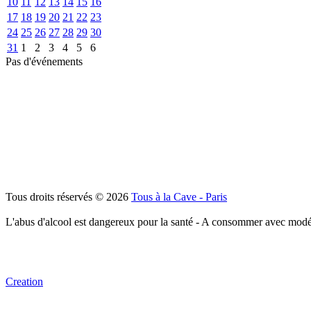
10
11
12
13
14
15
16
17
18
19
20
21
22
23
24
25
26
27
28
29
30
31
1
2
3
4
5
6
Pas d'événements
Tous droits réservés © 2026
Tous à la Cave - Paris
L'abus d'alcool est dangereux pour la santé - A consommer avec modé
Creation