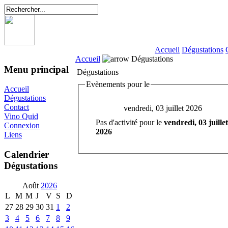
Accueil
Dégustations
Accueil
Dégustations
Menu principal
Dégustations
Evènements pour le
Accueil
Dégustations
Contact
vendredi, 03 juillet 2026
Vino Quid
Pas d'activité pour le
vendredi, 03 juillet
Connexion
2026
Liens
Calendrier
Dégustations
Août
2026
L
M
M
J
V
S
D
27
28
29
30
31
1
2
3
4
5
6
7
8
9