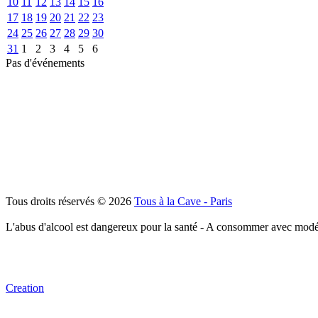
10
11
12
13
14
15
16
17
18
19
20
21
22
23
24
25
26
27
28
29
30
31
1
2
3
4
5
6
Pas d'événements
Tous droits réservés © 2026
Tous à la Cave - Paris
L'abus d'alcool est dangereux pour la santé - A consommer avec modé
Creation