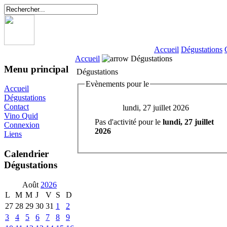
Accueil
Dégustations
Accueil
Dégustations
Menu principal
Dégustations
Evènements pour le
Accueil
Dégustations
Contact
lundi, 27 juillet 2026
Vino Quid
Pas d'activité pour le
lundi, 27 juillet
Connexion
2026
Liens
Calendrier
Dégustations
Août
2026
L
M
M
J
V
S
D
27
28
29
30
31
1
2
3
4
5
6
7
8
9