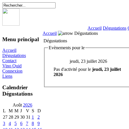
Accueil
Dégustations
Accueil
Dégustations
Menu principal
Dégustations
Evènements pour le
Accueil
Dégustations
Contact
jeudi, 23 juillet 2026
Vino Quid
Pas d'activité pour le
jeudi, 23 juillet
Connexion
2026
Liens
Calendrier
Dégustations
Août
2026
L
M
M
J
V
S
D
27
28
29
30
31
1
2
3
4
5
6
7
8
9