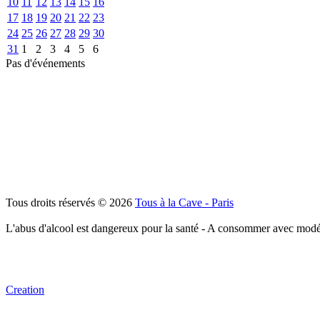
10
11
12
13
14
15
16
17
18
19
20
21
22
23
24
25
26
27
28
29
30
31
1
2
3
4
5
6
Pas d'événements
Tous droits réservés © 2026
Tous à la Cave - Paris
L'abus d'alcool est dangereux pour la santé - A consommer avec modé
Creation