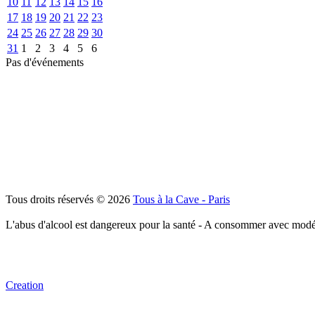
10
11
12
13
14
15
16
17
18
19
20
21
22
23
24
25
26
27
28
29
30
31
1
2
3
4
5
6
Pas d'événements
Tous droits réservés © 2026
Tous à la Cave - Paris
L'abus d'alcool est dangereux pour la santé - A consommer avec modé
Creation