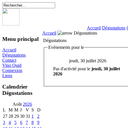
Accueil
Dégustations
Accueil
Dégustations
Menu principal
Dégustations
Evènements pour le
Accueil
Dégustations
Contact
jeudi, 30 juillet 2026
Vino Quid
Pas d'activité pour le
jeudi, 30 juillet
Connexion
2026
Liens
Calendrier
Dégustations
Août
2026
L
M
M
J
V
S
D
27
28
29
30
31
1
2
3
4
5
6
7
8
9