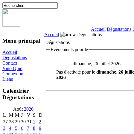
Accueil
Dégustations
Accueil
Dégustations
Menu principal
Dégustations
Evènements pour le
Accueil
Dégustations
Contact
dimanche, 26 juillet 2026
Vino Quid
Pas d'activité pour le
dimanche, 26 juille
Connexion
2026
Liens
Calendrier
Dégustations
Août
2026
L
M
M
J
V
S
D
27
28
29
30
31
1
2
3
4
5
6
7
8
9