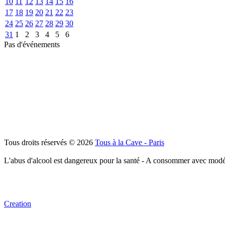
10
11
12
13
14
15
16
17
18
19
20
21
22
23
24
25
26
27
28
29
30
31
1
2
3
4
5
6
Pas d'événements
Tous droits réservés © 2026
Tous à la Cave - Paris
L'abus d'alcool est dangereux pour la santé - A consommer avec modé
Creation