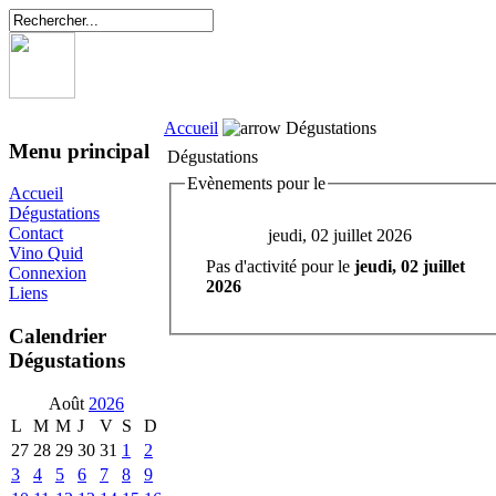
Accueil
Dégustations
Menu principal
Dégustations
Evènements pour le
Accueil
Dégustations
Contact
jeudi, 02 juillet 2026
Vino Quid
Pas d'activité pour le
jeudi, 02 juillet
Connexion
2026
Liens
Calendrier
Dégustations
Août
2026
L
M
M
J
V
S
D
27
28
29
30
31
1
2
3
4
5
6
7
8
9