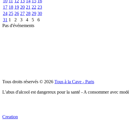
10
11
12
13
14
15
16
17
18
19
20
21
22
23
24
25
26
27
28
29
30
31
1
2
3
4
5
6
Pas d'événements
Tous droits réservés © 2026
Tous à la Cave - Paris
L'abus d'alcool est dangereux pour la santé - A consommer avec modé
Creation