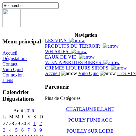
Navigation
LES VINS
Menu principal
PRODUITS DU TERROIR
WHISKIES
Accueil
EAUX DE VIE
Dégustations
V.D.N APERITIFS BIERES
Contact
CREMES LIQUEURS SIROPS
Vino Quid
Accueil
Vino Quid
LES VI
Connexion
Liens
Parcourir
Calendrier
Dégustations
Plus de Catégories
CHATEAUMEILLANT
Août
2026
L
M
M
J
V
S
D
POUILY FUME AOC
27
28
29
30
31
1
2
3
4
5
6
7
8
9
POUILLY SUR LOIRE