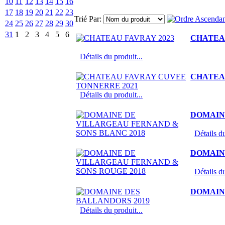
10
11
12
13
14
15
16
17
18
19
20
21
22
23
Trié Par:
24
25
26
27
28
29
30
31
1
2
3
4
5
6
CHATEAU
Détails du produit...
CHATEA
Détails du produit...
DOMAIN
Détails du
DOMAIN
Détails du
DOMAIN
Détails du produit...