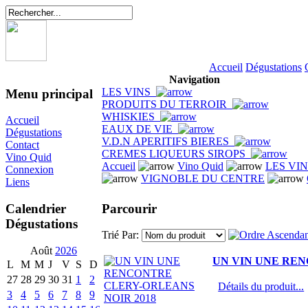
Accueil
Dégustations
Navigation
LES VINS
Menu principal
PRODUITS DU TERROIR
WHISKIES
Accueil
EAUX DE VIE
Dégustations
V.D.N APERITIFS BIERES
Contact
CREMES LIQUEURS SIROPS
Vino Quid
Accueil
Vino Quid
LES VI
Connexion
VIGNOBLE DU CENTRE
Liens
Parcourir
Calendrier
Dégustations
Trié Par:
Août
2026
UN VIN UNE REN
L
M
M
J
V
S
D
27
28
29
30
31
1
2
Détails du produit...
3
4
5
6
7
8
9