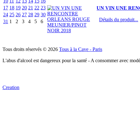
10
11
12
13
14
15
16
17
18
19
20
21
22
23
UN VIN UNE REN
24
25
26
27
28
29
30
Détails du produit...
31
1
2
3
4
5
6
Tous droits réservés © 2026
Tous à la Cave - Paris
L'abus d'alcool est dangereux pour la santé - A consommer avec modé
Creation