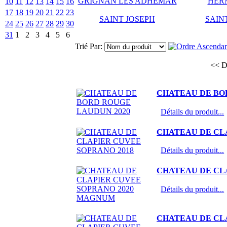
GRIGNAN LES ADHEMAR
HER
10
11
12
13
14
15
16
17
18
19
20
21
22
23
SAINT JOSEPH
SAIN
24
25
26
27
28
29
30
31
1
2
3
4
5
6
Trié Par:
<< D
CHATEAU DE BO
Détails du produit...
CHATEAU DE CL
Détails du produit...
CHATEAU DE CL
Détails du produit...
CHATEAU DE CLA