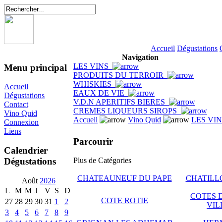
Accueil
Dégustations
Navigation
LES VINS
Menu principal
PRODUITS DU TERROIR
WHISKIES
Accueil
EAUX DE VIE
Dégustations
V.D.N APERITIFS BIERES
Contact
CREMES LIQUEURS SIROPS
Vino Quid
Accueil
Vino Quid
LES VI
Connexion
Liens
Parcourir
Calendrier
Dégustations
Plus de Catégories
CHATEAUNEUF DU PAPE
CHATILLO
Août
2026
L
M
M
J
V
S
D
COTES 
COTE ROTIE
27
28
29
30
31
1
2
VIL
3
4
5
6
7
8
9