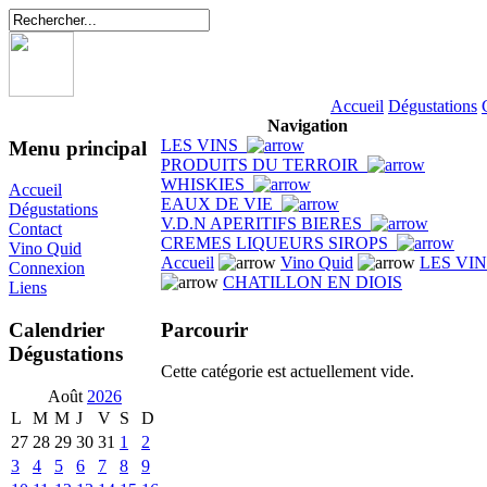
Accueil
Dégustations
Navigation
LES VINS
Menu principal
PRODUITS DU TERROIR
WHISKIES
Accueil
EAUX DE VIE
Dégustations
V.D.N APERITIFS BIERES
Contact
CREMES LIQUEURS SIROPS
Vino Quid
Accueil
Vino Quid
LES VI
Connexion
CHATILLON EN DIOIS
Liens
Parcourir
Calendrier
Dégustations
Cette catégorie est actuellement vide.
Août
2026
L
M
M
J
V
S
D
27
28
29
30
31
1
2
3
4
5
6
7
8
9