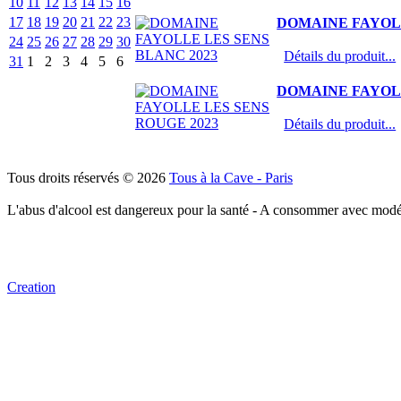
10
11
12
13
14
15
16
17
18
19
20
21
22
23
DOMAINE FAYOLL
24
25
26
27
28
29
30
Détails du produit...
31
1
2
3
4
5
6
DOMAINE FAYOLL
Détails du produit...
Tous droits réservés © 2026
Tous à la Cave - Paris
L'abus d'alcool est dangereux pour la santé - A consommer avec modé
Creation