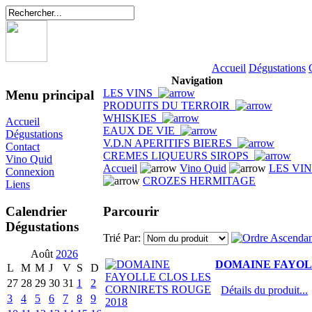
Accueil
Dégustations
Navigation
LES VINS
Menu principal
PRODUITS DU TERROIR
WHISKIES
Accueil
EAUX DE VIE
Dégustations
V.D.N APERITIFS BIERES
Contact
CREMES LIQUEURS SIROPS
Vino Quid
Accueil
Vino Quid
LES VI
Connexion
CROZES HERMITAGE
Liens
Parcourir
Calendrier
Dégustations
Trié Par:
Août
2026
DOMAINE FAYOLL
L
M
M
J
V
S
D
27
28
29
30
31
1
2
Détails du produit...
3
4
5
6
7
8
9