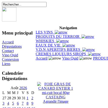
Navigation
LES VINS
Menu principal
PRODUITS DU TERROIR
WHISKIES
Accueil
EAUX DE VIE
Dégustations
V.D.N APERITIFS BIERES
Contact
CREMES LIQUEURS SIROPS
Vino Quid
Accueil
Vino Quid
PRODUI
Connexion
Liens
Calendrier
Dégustations
Août
2026
L
M
M
J
V
S
D
27
28
29
30
31
1
2
Agrandir l'image
3
4
5
6
7
8
9