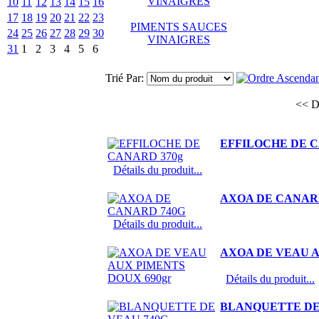
10
11
12
13
14
15
16
17
18
19
20
21
22
23
PIMENTS SAUCES
24
25
26
27
28
29
30
VINAIGRES
31
1
2
3
4
5
6
Trié Par:
<< D
EFFILOCHE DE C
Détails du produit...
AXOA DE CANAR
Détails du produit...
AXOA DE VEAU A
Détails du produit...
BLANQUETTE DE