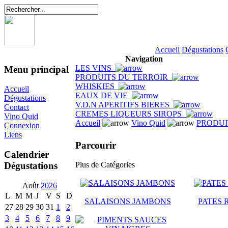
Accueil
Dégustations
Navigation
LES VINS
Menu principal
PRODUITS DU TERROIR
WHISKIES
Accueil
EAUX DE VIE
Dégustations
V.D.N APERITIFS BIERES
Contact
CREMES LIQUEURS SIROPS
Vino Quid
Accueil
Vino Quid
PRODUI
Connexion
Liens
Parcourir
Calendrier
Dégustations
Plus de Catégories
Août
2026
L
M
M
J
V
S
D
SALAISONS JAMBONS
PATES 
27
28
29
30
31
1
2
3
4
5
6
7
8
9