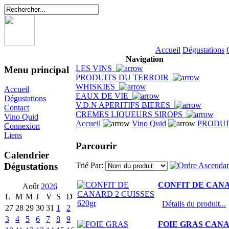
Accueil
Dégustations
Navigation
LES VINS
Menu principal
PRODUITS DU TERROIR
WHISKIES
Accueil
EAUX DE VIE
Dégustations
V.D.N APERITIFS BIERES
Contact
CREMES LIQUEURS SIROPS
Vino Quid
Accueil
Vino Quid
PRODUI
Connexion
Liens
Parcourir
Calendrier
Dégustations
Trié Par:
CONFIT DE CANAR
Août
2026
L
M
M
J
V
S
D
Détails du produit...
27
28
29
30
31
1
2
3
4
5
6
7
8
9
FOIE GRAS CANA