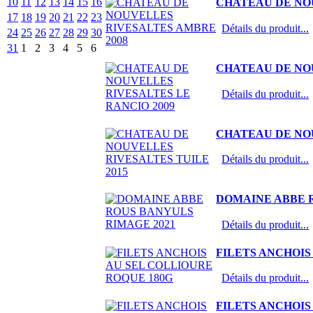
10
11
12
13
14
15
16
CHATEAU DE NO
17
18
19
20
21
22
23
Détails du produit...
24
25
26
27
28
29
30
31
1
2
3
4
5
6
CHATEAU DE NOU
Détails du produit...
CHATEAU DE NOU
Détails du produit...
DOMAINE ABBE 
Détails du produit...
FILETS ANCHOIS
Détails du produit...
FILETS ANCHOIS