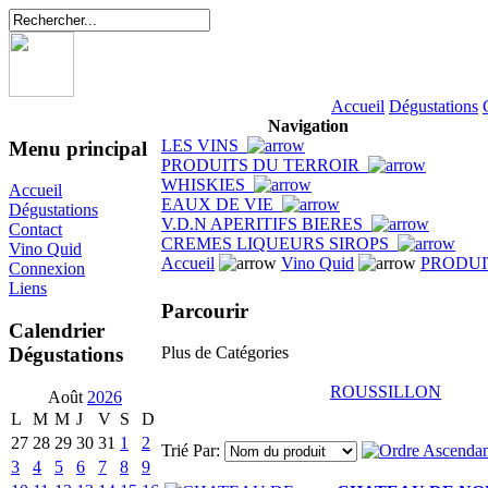
Accueil
Dégustations
Navigation
LES VINS
Menu principal
PRODUITS DU TERROIR
WHISKIES
Accueil
EAUX DE VIE
Dégustations
V.D.N APERITIFS BIERES
Contact
CREMES LIQUEURS SIROPS
Vino Quid
Accueil
Vino Quid
PRODUI
Connexion
Liens
Parcourir
Calendrier
Dégustations
Plus de Catégories
ROUSSILLON
Août
2026
L
M
M
J
V
S
D
27
28
29
30
31
1
2
Trié Par:
3
4
5
6
7
8
9