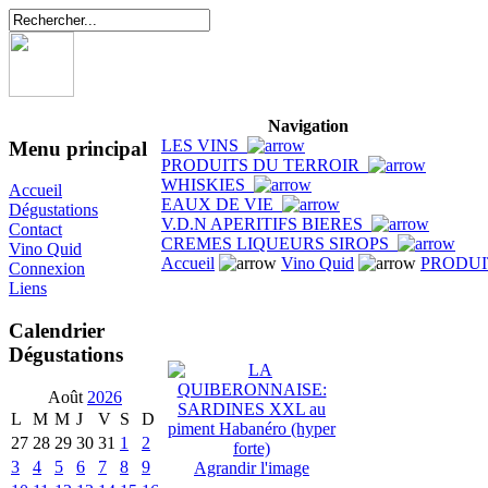
Navigation
LES VINS
Menu principal
PRODUITS DU TERROIR
WHISKIES
Accueil
EAUX DE VIE
Dégustations
V.D.N APERITIFS BIERES
Contact
CREMES LIQUEURS SIROPS
Vino Quid
Accueil
Vino Quid
PRODUI
Connexion
Liens
Calendrier
Dégustations
Août
2026
L
M
M
J
V
S
D
27
28
29
30
31
1
2
3
4
5
6
7
8
9
Agrandir l'image