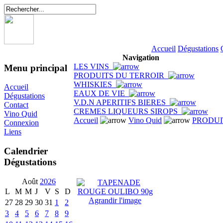
Accueil
Dégustations
Navigation
LES VINS
Menu principal
PRODUITS DU TERROIR
WHISKIES
Accueil
EAUX DE VIE
Dégustations
V.D.N APERITIFS BIERES
Contact
CREMES LIQUEURS SIROPS
Vino Quid
Accueil
Vino Quid
PRODUI
Connexion
Liens
Calendrier
Dégustations
Août
2026
L
M
M
J
V
S
D
Agrandir l'image
27
28
29
30
31
1
2
3
4
5
6
7
8
9