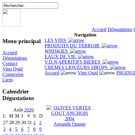
Accueil
Dégustations
Navigation
LES VINS
Menu principal
PRODUITS DU TERROIR
WHISKIES
Accueil
EAUX DE VIE
Dégustations
V.D.N APERITIFS BIERES
Contact
CREMES LIQUEURS SIROPS
Vino Quid
Accueil
Vino Quid
PRODUI
Connexion
Liens
Calendrier
Dégustations
Août
2026
L
M
M
J
V
S
D
27
28
29
30
31
1
2
Agrandir l'image
3
4
5
6
7
8
9