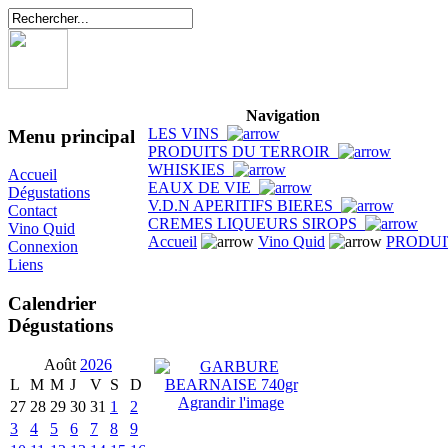
Navigation
LES VINS
Menu principal
PRODUITS DU TERROIR
WHISKIES
Accueil
EAUX DE VIE
Dégustations
V.D.N APERITIFS BIERES
Contact
CREMES LIQUEURS SIROPS
Vino Quid
Accueil
Vino Quid
PRODUI
Connexion
Liens
Calendrier
Dégustations
Août
2026
L
M
M
J
V
S
D
Agrandir l'image
27
28
29
30
31
1
2
3
4
5
6
7
8
9